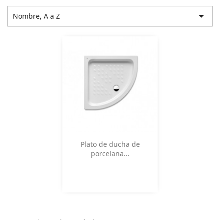

Nombre, A a Z
Vista rápida

Plato de ducha de
porcelana...