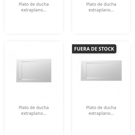
Vista rápida
Vista rápida


Plato de ducha
Plato de ducha
extraplano...
extraplano...
FUERA DE STOCK
Vista rápida
Vista rápida


Plato de ducha
Plato de ducha
extraplano...
extraplano...