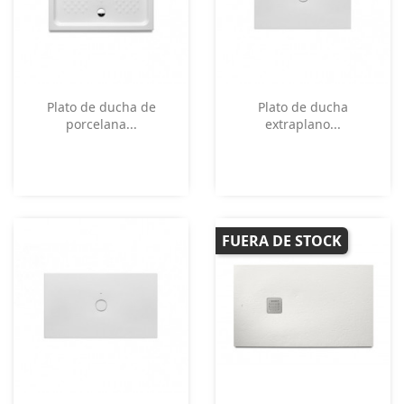
Vista rápida
Vista rápida


Plato de ducha de
Plato de ducha
porcelana...
extraplano...
FUERA DE STOCK