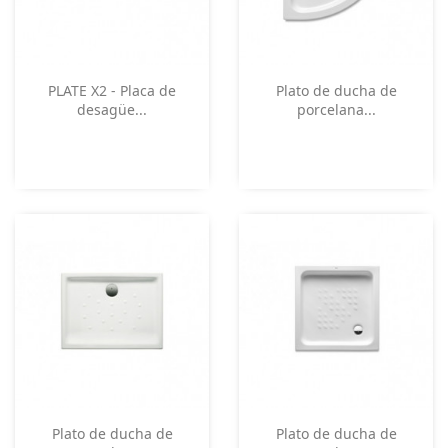
Vista rápida
Vista rápida


PLATE X2 - Placa de
Plato de ducha de
desagüe...
porcelana...
Vista rápida
Vista rápida


Plato de ducha de
Plato de ducha de