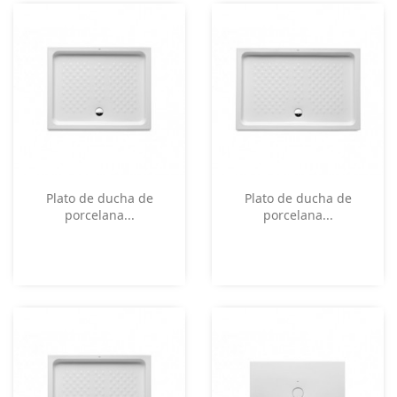
Vista rápida
Vista rápida


Plato de ducha de
Plato de ducha de
porcelana...
porcelana...