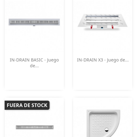
Vista rápida
Vista rápida


IN-DRAIN BASIC - Juego
IN-DRAIN X3 - Juego de...
de...
FUERA DE STOCK