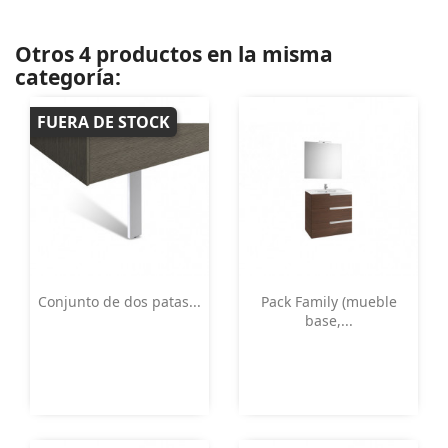
Otros 4 productos en la misma
categoría:
FUERA DE STOCK
Vista rápida
Vista rápida


Conjunto de dos patas...
Pack Family (mueble
base,...