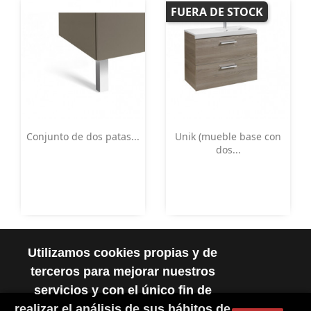
FUERA DE STOCK
Vista rápida
Vista rápida


Conjunto de dos patas...
Unik (mueble base con
dos...
Utilizamos cookies propias y de
terceros para mejorar nuestros
servicios y con el único fin de
realizar el análisis de sus hábitos de