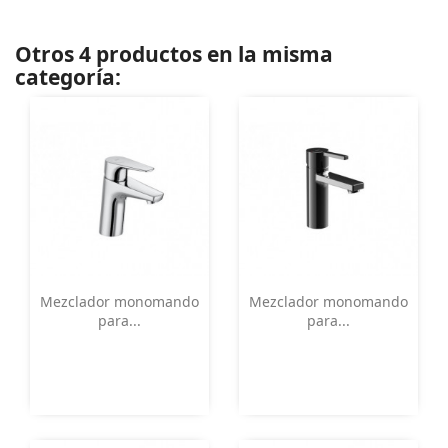
Otros 4 productos en la misma
categoría:
Vista rápida
Vista rápida


Mezclador monomando
Mezclador monomando
para...
para...