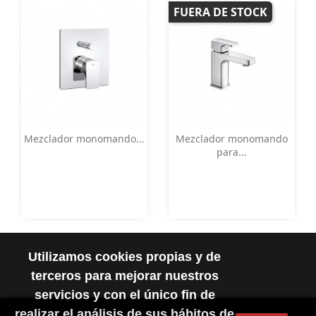
FUERA DE STOCK
Vista rápida
Vista rápida


Mezclador monomando...
Mezclador monomando
para...
Utilizamos cookies propias y de
terceros para mejorar nuestros
servicios y con el único fin de
realizar el análisis de sus hábitos de