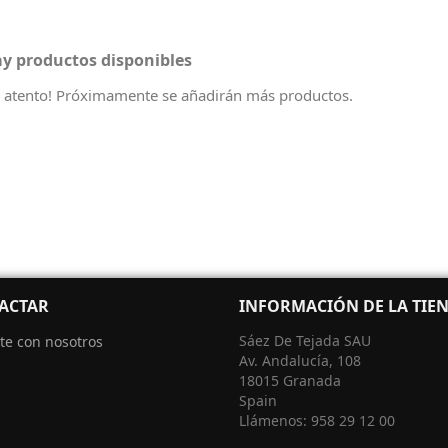
y productos disponibles
e atento! Próximamente se añadirán más productos.
ACTAR
INFORMACIÓN DE LA TIE
Sáez De Tejada SAU
te con nosotros
Av. Andalucía, 108
18015 Granada
Spain
Llámenos:
958 29 12 00