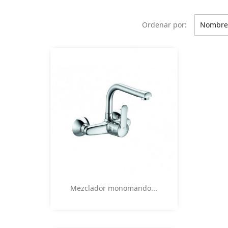
Ordenar por:
Nombre,
Vista rápida

Mezclador monomando...