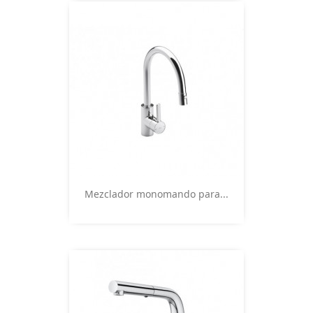
Vista rápida

Mezclador monomando para...