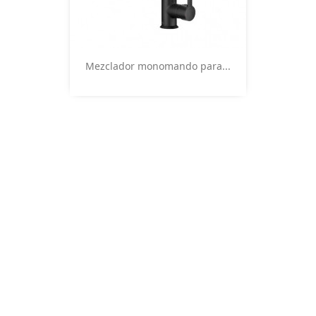
Vista rápida

Mezclador monomando para...