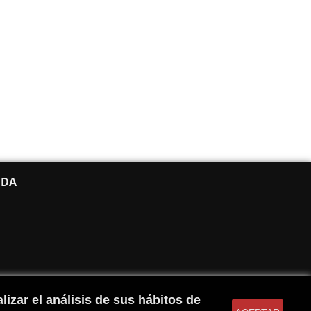
NDA
lizar el análisis de sus hábitos de