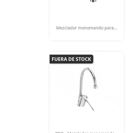
Vista rápida

Mezclador monomando para...
FUERA DE STOCK
Vista rápida
