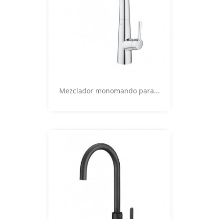
Vista rápida

Mezclador monomando para...