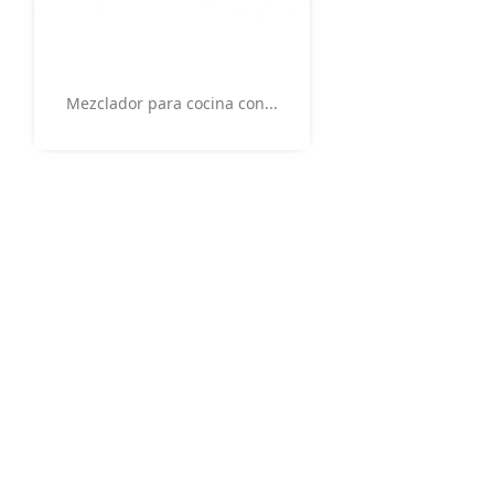
Vista rápida

Mezclador para cocina con...