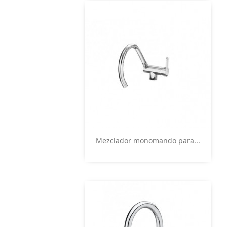
Vista rápida

Mezclador monomando para...