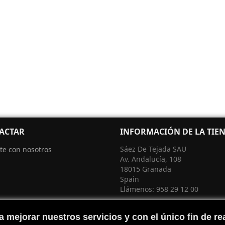
ACTAR
INFORMACIÓN DE LA TIE
Sáez De Tejada SAU
te con nosotros
Av. Andalucía, 108
18015 Granada
Spain
Llámenos:
958 29 12 00
 mejorar nuestros servicios y con el único fin de rea