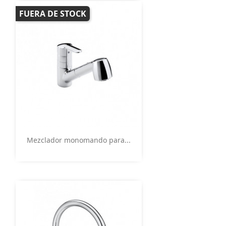
FUERA DE STOCK
Vista rápida

Mezclador monomando para...