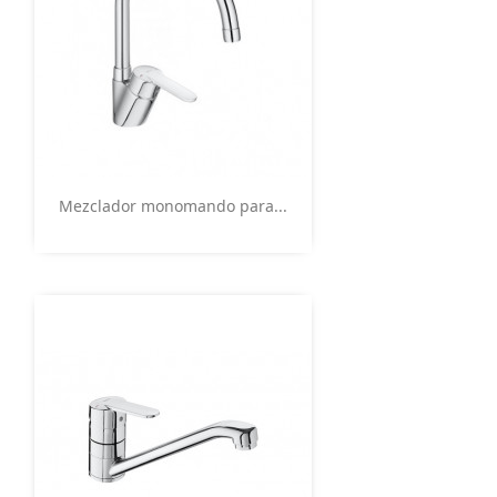
Vista rápida

Mezclador monomando para...