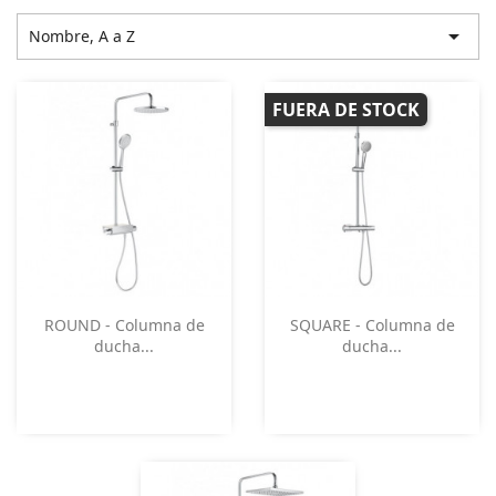

Nombre, A a Z
FUERA DE STOCK
Vista rápida
Vista rápida


ROUND - Columna de
SQUARE - Columna de
ducha...
ducha...