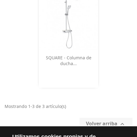
Vista rápida

SQUARE - Columna de
ducha...
Mostrando 1-3 de 3 artículo(s)
Volver arriba

Utilizamos cookies propias y de