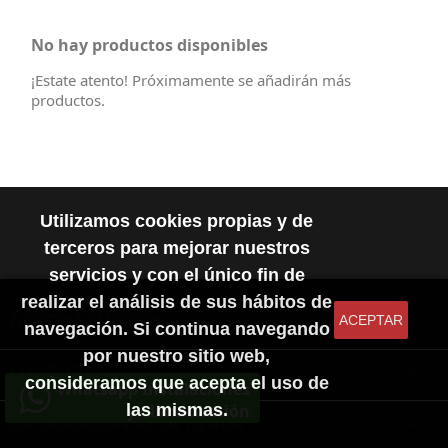
No hay productos disponibles
¡Estate atento! Próximamente se añadirán más
productos.
Utilizamos cookies propias y de
terceros para mejorar nuestros
servicios y con el único fin de
realizar el análisis de sus hábitos de
NUESTRA EMPRESA

ACEPTAR
navegación. Si continua navegando
por nuestro sitio web,
CONTACTAR

consideramos que acepta el uso de
Whatsapp Instalaciones
las mismas.
y Climatización
INFORMACIÓN DE LA TIENDA
keyboard_arrow_down